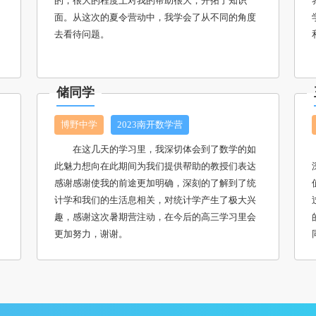
的，很大的程度上对我的帮助很大，开拓了知识
面。从这次的夏令营动中，我学会了从不同的角度
去看待问题。
储同学
博野中学
2023南开数学营
在这几天的学习里，我深切体会到了数学的如
此魅力想向在此期间为我们提供帮助的教授们表达
感谢感谢使我的前途更加明确，深刻的了解到了统
计学和我们的生活息相关，对统计学产生了极大兴
趣，感谢这次暑期营注动，在今后的高三学习里会
更加努力，谢谢。