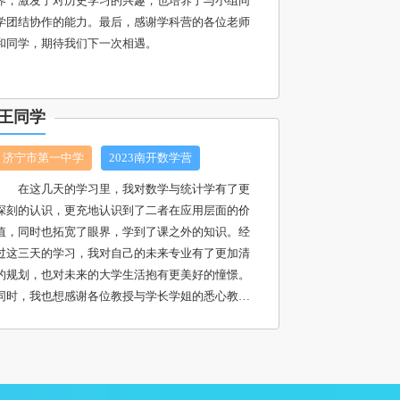
界，激发了对历史学习的兴趣，也培养了与小组同
学团结协作的能力。最后，感谢学科营的各位老师
和同学，期待我们下一次相遇。
王同学
济宁市第一中学
2023南开数学营
在这几天的学习里，我对数学与统计学有了更
深刻的认识，更充地认识到了二者在应用层面的价
值，同时也拓宽了眼界，学到了课之外的知识。经
过这三天的学习，我对自己的未来专业有了更加清
的规划，也对未来的大学生活抱有更美好的憧憬。
同时，我也想感谢各位教授与学长学姐的悉心教
诲，感谢老师们的授业解惑。