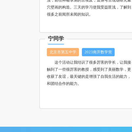
漠，前往神秘享测的古埃及，置身考古现场研究墓
穴壁画的构造。三天的学习使我受益匪浅，了解到
很多之前闻所未闻的知识。
宁同学
北京市第五中学
2023南开数学营
这个活动让我结识了很多厉害的学长，让我接
触到了一些很厉害的教授，感受到了美丽数学，更
收获了友谊，最关键的是增强了自我生活的能力，
和团结合作的能力。